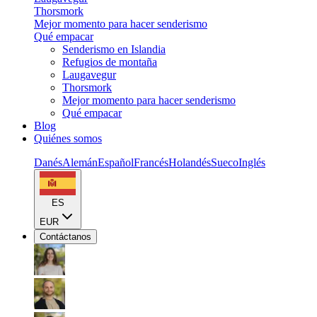
Thorsmork
Mejor momento para hacer senderismo
Qué empacar
Senderismo en Islandia
Refugios de montaña
Laugavegur
Thorsmork
Mejor momento para hacer senderismo
Qué empacar
Blog
Quiénes somos
Danés
Alemán
Español
Francés
Holandés
Sueco
Inglés
ES
EUR
Contáctanos