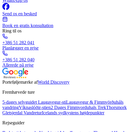
WhatsApp os
Send os en besked
Book en gratis konsultation
Ring til os
+386 51 282 041
Planlægger en rejse
+386 51 282 040
Allerede på rejse
Porteføljemærke af
World Discovery
Fremhævede ture
5-dages selvguidet Laugavegur-sti
Laugavegur & Fimmvörðuháls
vandring
Víknaslóðir-stien
2 Dages Fimmvorduhals Trek
Thorsmork
Gletsjerdal Vandretur
Icelands sydkystens højdepunkter
Rejseguider