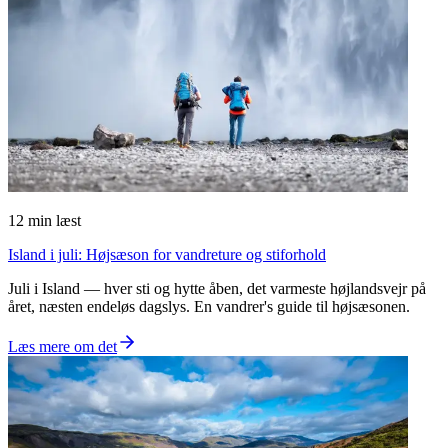
12
min læst
Island i juli: Højsæson for vandreture og stiforhold
Juli i Island — hver sti og hytte åben, det varmeste højlandsvejr på
året, næsten endeløs dagslys. En vandrer's guide til højsæsonen.
Læs mere om det