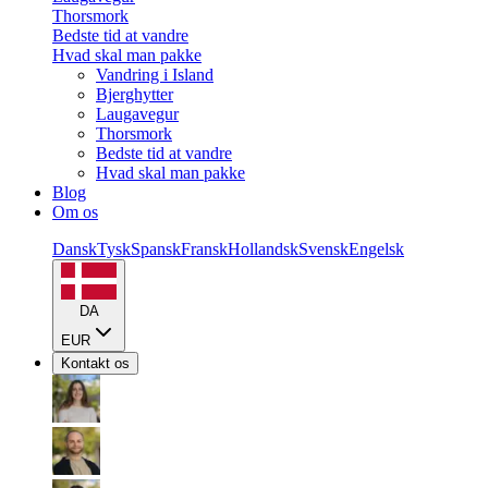
Thorsmork
Bedste tid at vandre
Hvad skal man pakke
Vandring i Island
Bjerghytter
Laugavegur
Thorsmork
Bedste tid at vandre
Hvad skal man pakke
Blog
Om os
Dansk
Tysk
Spansk
Fransk
Hollandsk
Svensk
Engelsk
DA
EUR
Kontakt os