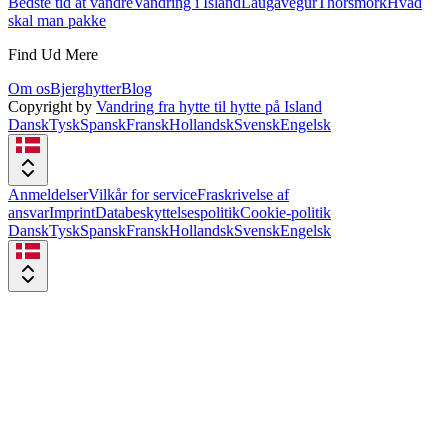
Bedste tid at vandre
Vandring i Island
Laugavegur
Thorsmork
Hvad
skal man pakke
Find Ud Mere
Om os
Bjerghytter
Blog
Copyright by
Vandring fra hytte til hytte på Island
Dansk
Tysk
Spansk
Fransk
Hollandsk
Svensk
Engelsk
Anmeldelser
Vilkår for service
Fraskrivelse af
ansvar
Imprint
Databeskyttelsespolitik
Cookie-politik
Dansk
Tysk
Spansk
Fransk
Hollandsk
Svensk
Engelsk