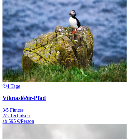
4 Tage
Víknaslóðir-Pfad
3/5 Fitness
2/5 Technisch
ab
595 €
/Person