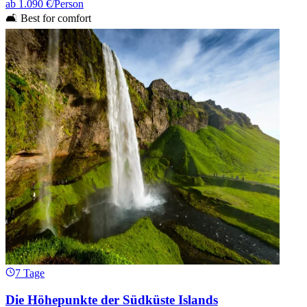
ab
1.090 €
/Person
🛋️ Best for comfort
7 Tage
Die Höhepunkte der Südküste Islands