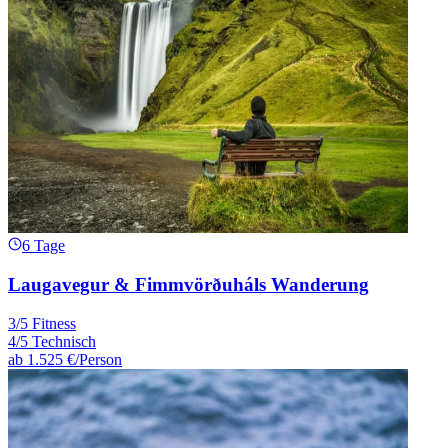
6 Tage
Laugavegur & Fimmvörðuháls Wanderung
3/5 Fitness
4/5 Technisch
ab
1.525 €
/Person