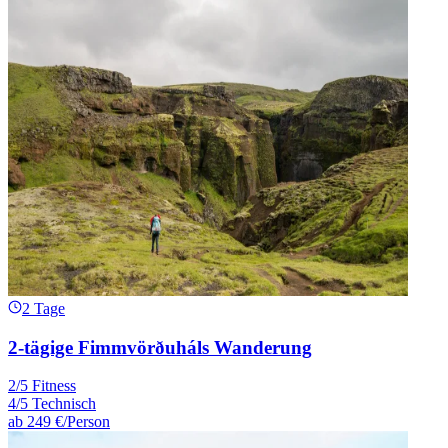
2 Tage
2-tägige Fimmvörðuháls Wanderung
2/5 Fitness
4/5 Technisch
ab
249 €
/Person