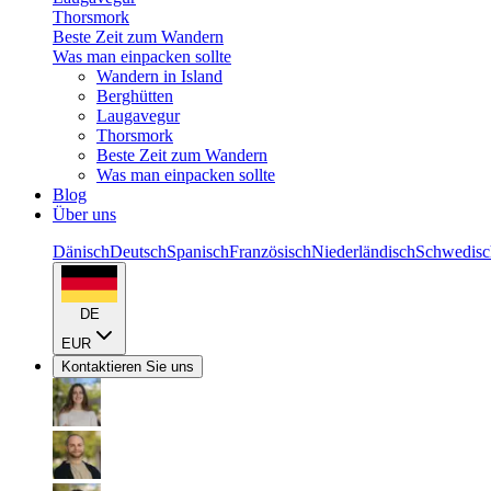
Thorsmork
Beste Zeit zum Wandern
Was man einpacken sollte
Wandern in Island
Berghütten
Laugavegur
Thorsmork
Beste Zeit zum Wandern
Was man einpacken sollte
Blog
Über uns
Dänisch
Deutsch
Spanisch
Französisch
Niederländisch
Schwedisc
DE
EUR
Kontaktieren Sie uns