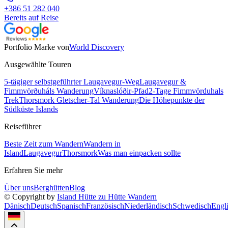
+386 51 282 040
Bereits auf Reise
Portfolio Marke von
World Discovery
Ausgewählte Touren
5-tägiger selbstgeführter Laugavegur-Weg
Laugavegur &
Fimmvörðuháls Wanderung
Víknaslóðir-Pfad
2-Tage Fimmvörduhals
Trek
Thorsmork Gletscher-Tal Wanderung
Die Höhepunkte der
Südküste Islands
Reiseführer
Beste Zeit zum Wandern
Wandern in
Island
Laugavegur
Thorsmork
Was man einpacken sollte
Erfahren Sie mehr
Über uns
Berghütten
Blog
© Copyright by
Island Hütte zu Hütte Wandern
Dänisch
Deutsch
Spanisch
Französisch
Niederländisch
Schwedisch
Engl