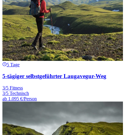
5 Tage
5-tägiger selbstgeführter Laugavegur-Weg
3/5 Fitness
3/5 Technisch
ab
1.095 €
/Person