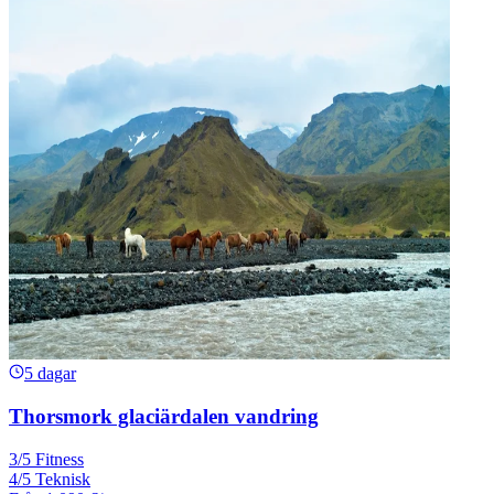
5 dagar
Thorsmork glaciärdalen vandring
3/5 Fitness
4/5 Teknisk