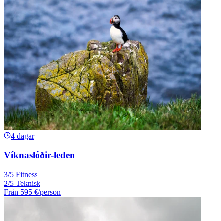
4 dagar
Víknaslóðir-leden
3/5 Fitness
2/5 Teknisk
Från
595 €
/person