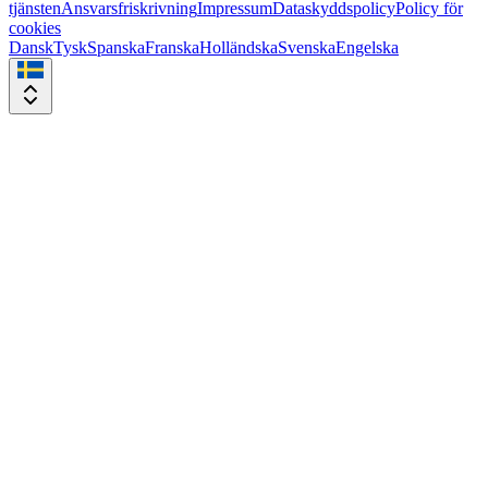
tjänsten
Ansvarsfriskrivning
Impressum
Dataskyddspolicy
Policy för
cookies
Dansk
Tysk
Spanska
Franska
Holländska
Svenska
Engelska