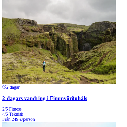
2 dagar
2-dagars vandring i Fimmvörðuháls
2/5 Fitness
4/5 Teknisk
Från
249 €
/person