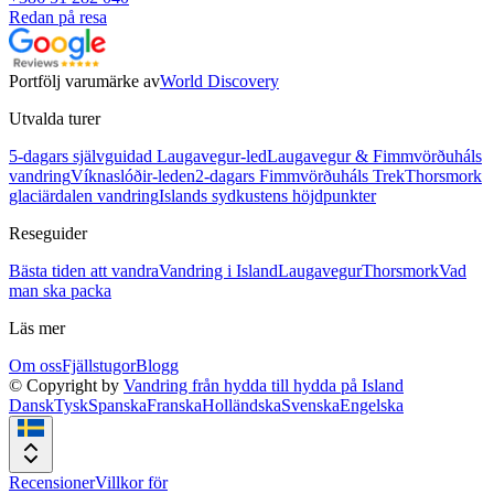
Redan på resa
Portfölj varumärke av
World Discovery
Utvalda turer
5-dagars självguidad Laugavegur-led
Laugavegur & Fimmvörðuháls
vandring
Víknaslóðir-leden
2-dagars Fimmvörðuháls Trek
Thorsmork
glaciärdalen vandring
Islands sydkustens höjdpunkter
Reseguider
Bästa tiden att vandra
Vandring i Island
Laugavegur
Thorsmork
Vad
man ska packa
Läs mer
Om oss
Fjällstugor
Blogg
© Copyright by
Vandring från hydda till hydda på Island
Dansk
Tysk
Spanska
Franska
Holländska
Svenska
Engelska
Recensioner
Villkor för