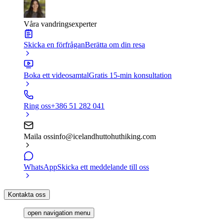
Våra vandringsexperter
Skicka en förfrågan
Berätta om din resa
Boka ett videosamtal
Gratis 15-min konsultation
Ring oss
+386 51 282 041
Maila oss
info@icelandhuttohuthiking.com
WhatsApp
Skicka ett meddelande till oss
Kontakta oss
open navigation menu