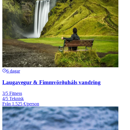
6 dagar
Laugavegur & Fimmvörðuháls vandring
3/5 Fitness
4/5 Teknisk
Från
1.525 €
/person