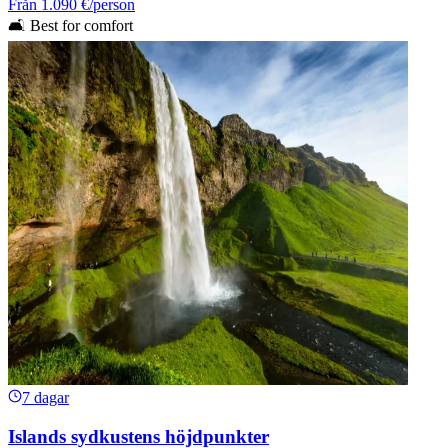
Från
1.090 €
/person
🛋️ Best for comfort
7 dagar
Islands sydkustens höjdpunkter