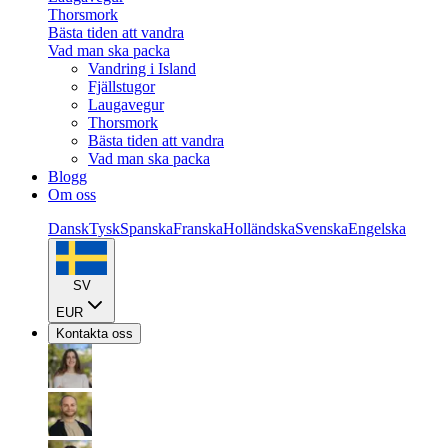
Thorsmork
Bästa tiden att vandra
Vad man ska packa
Vandring i Island
Fjällstugor
Laugavegur
Thorsmork
Bästa tiden att vandra
Vad man ska packa
Blogg
Om oss
Dansk
Tysk
Spanska
Franska
Holländska
Svenska
Engelska
SV
EUR
Kontakta oss