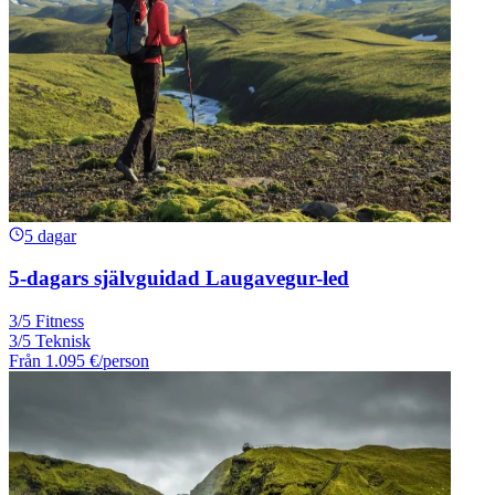
5 dagar
5-dagars självguidad Laugavegur-led
3/5 Fitness
3/5 Teknisk
Från
1.095 €
/person